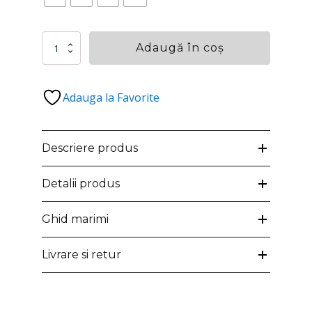
Cantitate
Adaugă în coș
Rochie
midi
din
Adauga la Favorite
dantelă
de
bumbac
LAVANDER
Descriere produs
Detalii produs
Ghid marimi
Livrare si retur