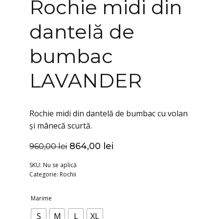
Rochie midi din
dantelă de
bumbac
LAVANDER
Rochie midi din dantelă de bumbac cu volan
și mânecă scurtă.
864,00
lei
960,00
lei
Prețul
Prețul
inițial
curent
SKU:
Nu se aplică
Categorie:
Rochii
a
este:
fost:
864,00 lei.
Marime
960,00 lei.
S
M
L
XL