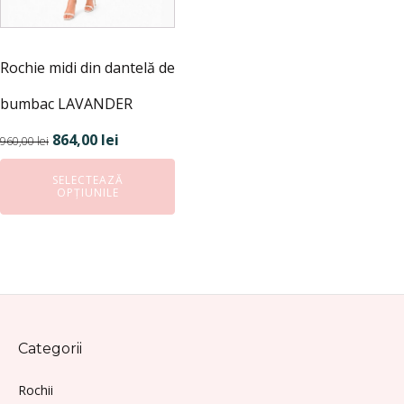
alese
în
pagina
Rochie midi din dantelă de
produsului.
bumbac LAVANDER
Prețul
Prețul
864,00
lei
960,00
lei
inițial
curent
SELECTEAZĂ
a
este:
OPȚIUNILE
fost:
864,00 lei.
960,00 lei.
Categorii
Rochii