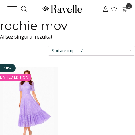
rochie mov
Afișez singurul rezultat
-10%
Acest
produs
LIMITED EDITION
are
mai
multe
variații.
Opțiunile
pot
fi