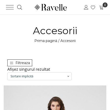
Accesorii
Prima pagină
/ Accesorii
Filtreaza
Afișez singurul rezultat
Acest
produs
are
mai