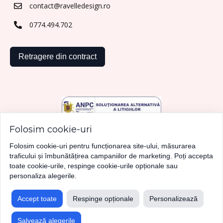
contact@ravelledesign.ro
0774.494.702
Retragere din contract
Folosim cookie-uri
Folosim cookie-uri pentru funcționarea site-ului, măsurarea
traficului și îmbunătățirea campaniilor de marketing. Poți accepta
toate cookie-urile, respinge cookie-urile opționale sau
personaliza alegerile.
Accept toate
Respinge opționale
Personalizează
Copyright ©
2026
Ravelle Design. Toate drepturile
Salvează alegerile