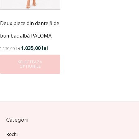
alese
în
pagina
Deux piece din dantelă de
produsului.
bumbac albă PALOMA
Prețul
Prețul
1.035,00
lei
1.150,00
lei
inițial
curent
SELECTEAZĂ
a
este:
OPȚIUNILE
fost:
1.035,00 lei.
1.150,00 lei.
Categorii
Rochii