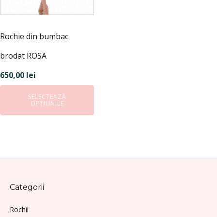
alese
în
pagina
Rochie din bumbac
produsului.
brodat ROSA
650,00
lei
SELECTEAZĂ
OPȚIUNILE
Categorii
Rochii