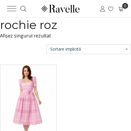
rochie roz
Afișez singurul rezultat
Acest
produs
are
mai
multe
variații.
Opțiunile
pot
fi