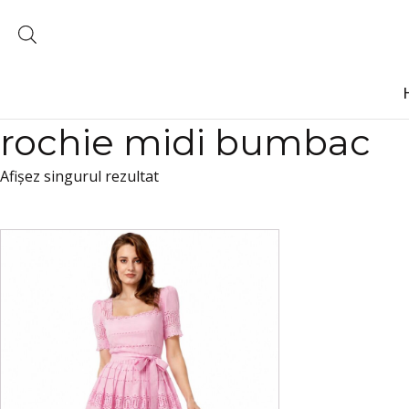
rochie midi bumbac
Afișez singurul rezultat
Acest
produs
are
mai
multe
variații.
Opțiunile
pot