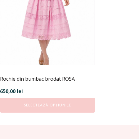
fi
alese
în
pagina
produsului.
Rochie din bumbac brodat ROSA
650,00
lei
SELECTEAZĂ OPȚIUNILE