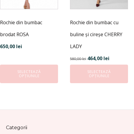
alese
alese
în
în
pagina
pagina
Rochie din bumbac cu
Rochie din bumbac
produsului.
produsului.
buline și cireșe CHERRY
brodat ROSA
LADY
650,00
lei
Prețul
Prețul
464,00
lei
580,00
lei
inițial
curent
SELECTEAZĂ
SELECTEAZĂ
a
este:
OPȚIUNILE
OPȚIUNILE
fost:
464,00 lei.
580,00 lei.
Categorii