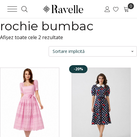
rochie bumbac
Afișez toate cele 2 rezultate
-20%
Acest
Acest
produs
produs
are
are
mai
mai
multe
multe
variații.
variații.
Opțiunile
Opțiunile
pot
pot
fi
fi