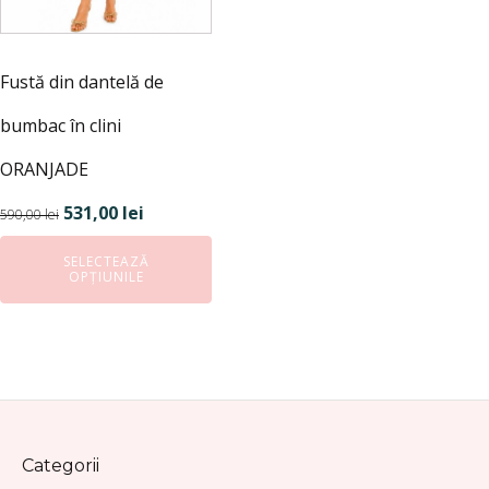
alese
în
pagina
Fustă din dantelă de
produsului.
bumbac în clini
ORANJADE
Prețul
Prețul
531,00
lei
590,00
lei
inițial
curent
SELECTEAZĂ
a
este:
OPȚIUNILE
fost:
531,00 lei.
590,00 lei.
Categorii